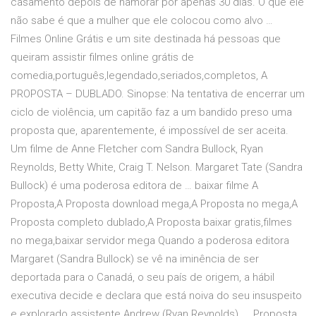
casamento depois de namorar por apenas 30 dias. O que ele
não sabe é que a mulher que ele colocou como alvo …
Filmes Online Grátis e um site destinada há pessoas que
queiram assistir filmes online grátis de
comedia,português,legendado,seriados,completos, A
PROPOSTA – DUBLADO. Sinopse: Na tentativa de encerrar um
ciclo de violência, um capitão faz a um bandido preso uma
proposta que, aparentemente, é impossível de ser aceita.
Um filme de Anne Fletcher com Sandra Bullock, Ryan
Reynolds, Betty White, Craig T. Nelson. Margaret Tate (Sandra
Bullock) é uma poderosa editora de … baixar filme A
Proposta,A Proposta download mega,A Proposta no mega,A
Proposta completo dublado,A Proposta baixar gratis,filmes
no mega,baixar servidor mega Quando a poderosa editora
Margaret (Sandra Bullock) se vê na iminência de ser
deportada para o Canadá, o seu país de origem, a hábil
executiva decide e declara que está noiva do seu insuspeito
e explorado assistente Andrew (Ryan Reynolds), … Proposta