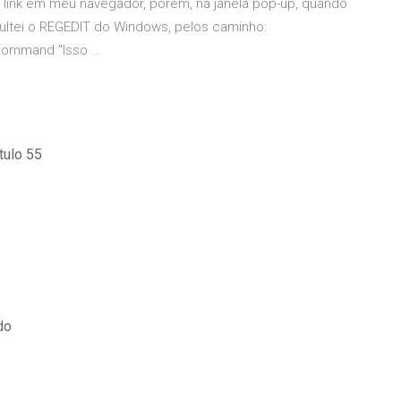
t link em meu navegador, porém, na janela pop-up, quando
nsultei o REGEDIT do Windows, pelos caminho:
Command "Isso …
e
ulo 55
do