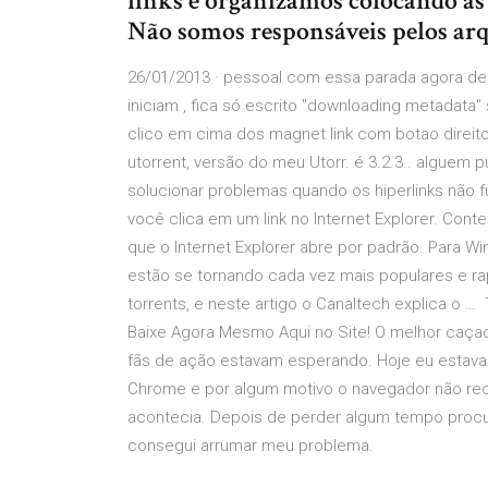
links e organizamos colocando as c
Não somos responsáveis pelos arq
26/01/2013 · pessoal com essa parada agora de m
iniciam , fica só escrito "downloading metadata" 
clico em cima dos magnet link com botao direit
utorrent, versão do meu Utorr. é 3.2.3.. algue
solucionar problemas quando os hiperlinks não 
você clica em um link no Internet Explorer. Conte
que o Internet Explorer abre por padrão. Para W
estão se tornando cada vez mais populares e 
torrents, e neste artigo o Canaltech explica o … 
Baixe Agora Mesmo Aqui no Site! O melhor caçad
fãs de ação estavam esperando. Hoje eu estava t
Chrome e por algum motivo o navegador não reco
acontecia. Depois de perder algum tempo procu
consegui arrumar meu problema.