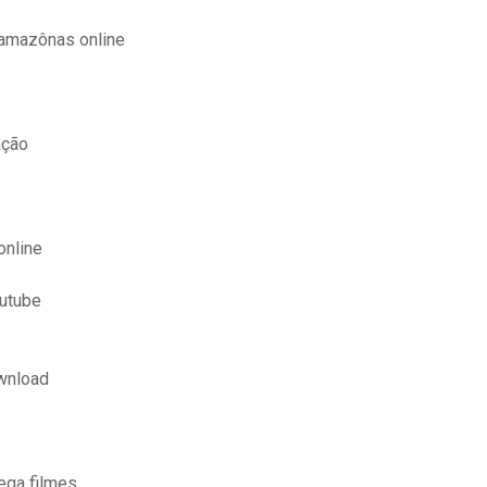
 amazônas online
ação
online
outube
wnload
ega filmes