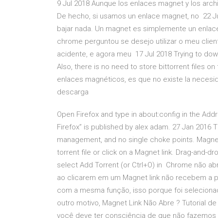
9 Jul 2018 Aunque los enlaces magnet y los arch
De hecho, si usamos un enlace magnet, no 22 Jul
bajar nada. Un magnet es simplemente un enlace 
chrome perguntou se desejo utilizar o meu client
acidente, e agora meu 17 Jul 2018 Trying to downl
Also, there is no need to store bittorrent files o
enlaces magnéticos, es que no existe la necesi
descarga
Open Firefox and type in about:config in the Addr
Firefox” is published by alex adam. 27 Jan 2016 T
management, and no single choke points. Magne
torrent file or click on a Magnet link. Drag-and-drop
select Add Torrent (or Ctrl+O) in Chrome não abr
ao clicarem em um Magnet link não recebem a po
com a mesma função, isso porque foi seleciona
outro motivo, Magnet Link Não Abre ? Tutorial de
você deve ter consciência de que não fazemos