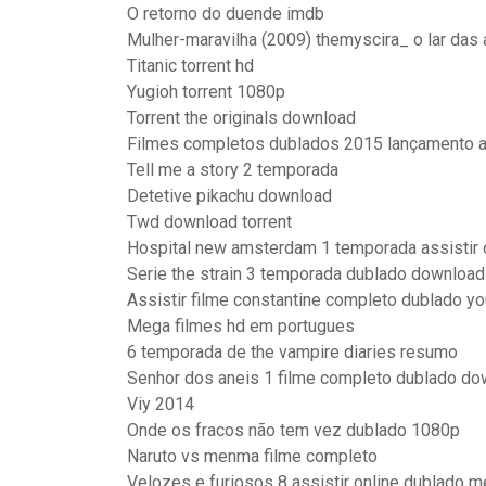
O retorno do duende imdb
Mulher-maravilha (2009) themyscira_ o lar das
Titanic torrent hd
Yugioh torrent 1080p
Torrent the originals download
Filmes completos dublados 2015 lançamento 
Tell me a story 2 temporada
Detetive pikachu download
Twd download torrent
Hospital new amsterdam 1 temporada assistir 
Serie the strain 3 temporada dublado download
Assistir filme constantine completo dublado y
Mega filmes hd em portugues
6 temporada de the vampire diaries resumo
Senhor dos aneis 1 filme completo dublado do
Viy 2014
Onde os fracos não tem vez dublado 1080p
Naruto vs menma filme completo
Velozes e furiosos 8 assistir online dublado m