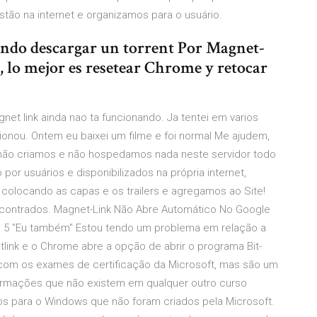
tão na internet e organizamos para o usuário.
ando descargar un torrent Por Magnet-
, lo mejor es resetear Chrome y retocar
gnet link ainda nao ta funcionando. Ja tentei em varios
ionou. Ontem eu baixei um filme e foi normal Me ajudem,
s não criamos e não hospedamos nada neste servidor todo
 por usuários e disponibilizados na própria internet,
colocando as capas e os trailers e agregamos ao Site!
contrados. Magnet-Link Não Abre Automático No Google
5 "Eu também" Estou tendo um problema em relação a
tlink e o Chrome abre a opção de abrir o programa Bit-
com os exames de certificação da Microsoft, mas são um
rmações que não existem em qualquer outro curso
os para o Windows que não foram criados pela Microsoft.