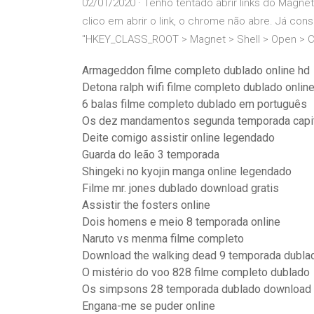
02/01/2020 · Tenho tentado abrir links do Magne
clico em abrir o link, o chrome não abre. Já co
"HKEY_CLASS_ROOT > Magnet > Shell > Open > 
Armageddon filme completo dublado online hd
Detona ralph wifi filme completo dublado onlin
6 balas filme completo dublado em português
Os dez mandamentos segunda temporada capit
Deite comigo assistir online legendado
Guarda do leão 3 temporada
Shingeki no kyojin manga online legendado
Filme mr. jones dublado download gratis
Assistir the fosters online
Dois homens e meio 8 temporada online
Naruto vs menma filme completo
Download the walking dead 9 temporada dubla
O mistério do voo 828 filme completo dublado
Os simpsons 28 temporada dublado download
Engana-me se puder online