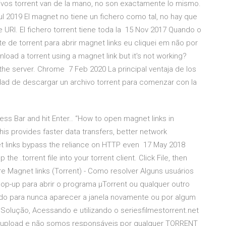
ivos torrent van de la mano, no son exactamente lo mismo.
 2019 El magnet no tiene un fichero como tal, no hay que
URI. El fichero torrent tiene toda la 15 Nov 2017 Quando o
e de torrent para abrir magnet links eu cliquei em não por
oad a torrent using a magnet link but it's not working?
n the server. Chrome 7 Feb 2020 La principal ventaja de los
dad de descargar un archivo torrent para comenzar con la
ess Bar and hit Enter.. “How to open magnet links in
his provides faster data transfers, better network
t links bypass the reliance on HTTP even 17 May 2018
 the .torrent file into your torrent client. Click File, then
e Magnet links (Torrent) - Como resolver Alguns usuários
p-up para abrir o programa µTorrent ou qualquer outro
do para nunca aparecer a janela novamente ou por algum
 Solução, Acessando e utilizando o seriesfilmestorrent.net
 upload e não somos responsáveis por qualquer TORRENT