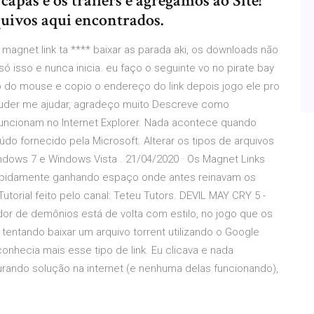
apas e os trailers e agregamos ao Site!
uivos aqui encontrados.
agnet link ta **** baixar as parada aki, os downloads não
só isso e nunca inicia. eu faço o seguinte vo no pirate bay
o do mouse e copio o endereço do link depois jogo ele pro
m puder me ajudar, agradeço muito Descreve como
funcionam no Internet Explorer. Nada acontece quando
údo fornecido pela Microsoft. Alterar os tipos de arquivos
indows 7 e Windows Vista . 21/04/2020 · Os Magnet Links
rapidamente ganhando espaço onde antes reinavam os
Tutorial feito pelo canal: Teteu Tutors. DEVIL MAY CRY 5 -
or de demônios está de volta com estilo, no jogo que os
entando baixar um arquivo torrent utilizando o Google
nhecia mais esse tipo de link. Eu clicava e nada
rando solução na internet (e nenhuma delas funcionando),