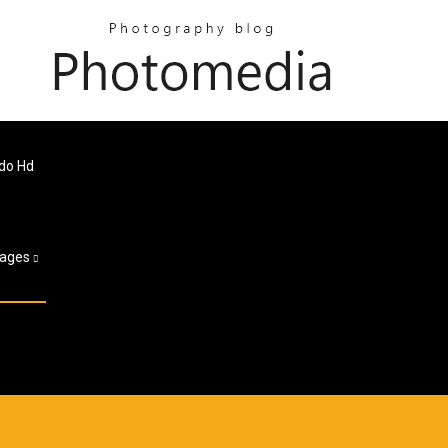
do Hd
ages